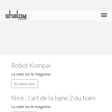
Shalom Pratique
Guide Pratique de la Communauté Juive Azuréenne
ACCUEIL
et Monégasque
EDITOS
AGENDA
partenaires
Dossiers spéciaux
Pratique
Robot Kompai
VIDÉO
La suite sur le magazine.
En savoir plus
Nice : l’art de la ligne 2 du tram
La suite sur le magazine.