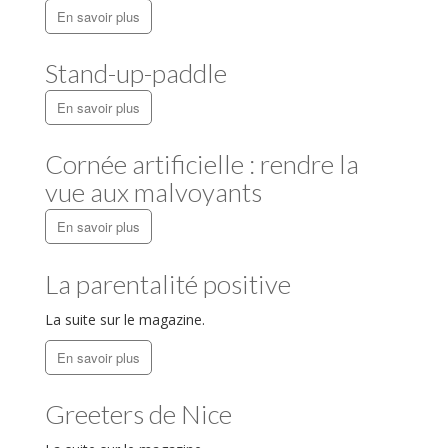
En savoir plus
Samuel Bambi
Stand-up-paddle
Bien choisir ses études
En savoir plus
HPI/HPE/TDAH, comment
réussir sa différence ?
Cornée artificielle : rendre la
Frédéric Zeintoun
vue aux malvoyants
Amanda Sthers
En savoir plus
La parentalité positive
La suite sur le magazine.
psychologist
dans
Livourne et
Arezzo
En savoir plus
psychologist
dans
7 techniques
antistress qui marchent !
Greeters de Nice
psy.w-495.ru
dans
Livourne et
Arezzo