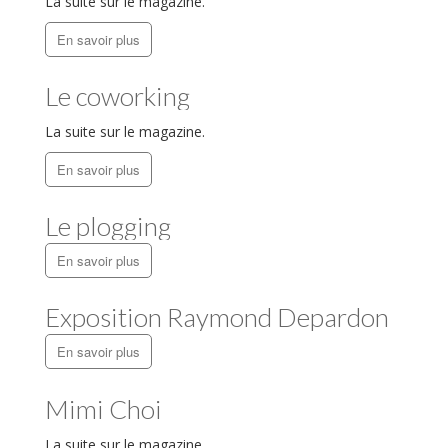
La suite sur le magazine.
psy.w-495.ru
dans
7
En savoir plus
techniques antistress qui
marchent !
wikinlp
dans
Livourne et Arezzo
Le coworking
La suite sur le magazine.
En savoir plus
juillet 2026
Le plogging
décembre 2025
juin 2025
En savoir plus
décembre 2024
Exposition Raymond Depardon
juin 2024
décembre 2023
En savoir plus
juillet 2023
décembre 2022
Mimi Choi
juin 2022
La suite sur le magazine.