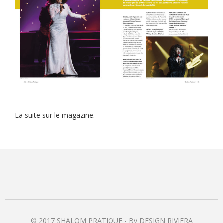
Samuel Bambi
Bien choisir ses études
HPI/HPE/TDAH, comment
réussir sa différence ?
Frédéric Zeintoun
Amanda Sthers
La suite sur le magazine.
psychologist
dans
Livourne et
Arezzo
psychologist
dans
7 techniques
antistress qui marchent !
psy.w-495.ru
dans
Livourne et
Arezzo
© 2017 SHALOM PRATIQUE - By DESIGN RIVIERA