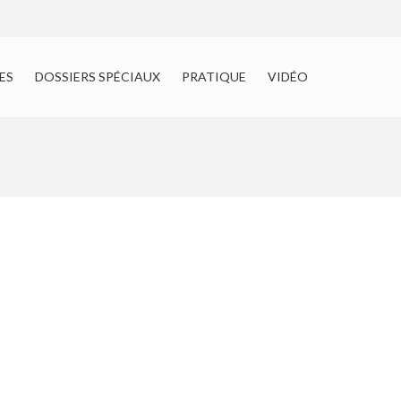
ACCUEIL
ES
DOSSIERS SPÉCIAUX
PRATIQUE
VIDÉO
EDITOS
AGENDA
partenaires
Dossiers spéciaux
Pratique
VIDÉO