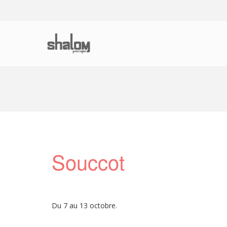
Shalom Pratique
Guide Pratique de la Communauté Juiv
Souccot
Du 7 au 13 octobre.