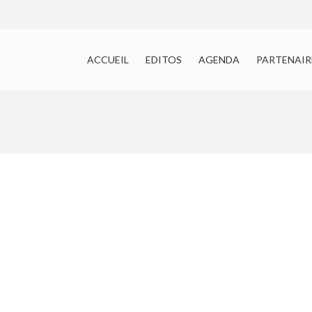
ACCUEIL
EDITOS
AGENDA
PARTENAIR
e Azuréenne et Monégasque